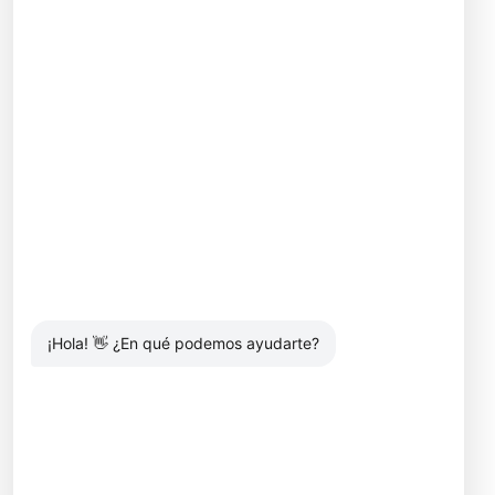
¿Qué es el Eco Doppler y
cómo se realiza?
7
0
Espacio exclusivo para la
mujer en IDACA Oasis (Guatire)