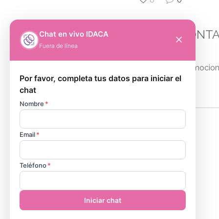
¡YA CONT
¡Estamos emociona
Nosotros
Quiénes Somos
Responsabilidad Social