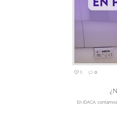
8
0
¿N
En IDACA, contamos 